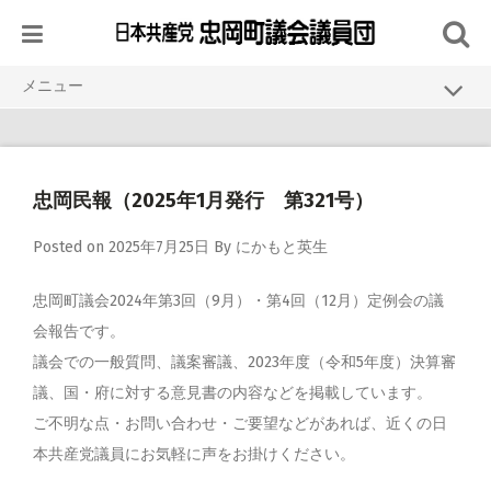
Skip
to
content
メニュー
HOME
議員紹介
忠岡民報（2025年1月発行 第321号）
議会活動
Posted on
2025年7月25日
By
にかもと英生
活動報告
資料・発行物
忠岡町議会2024年第3回（9月）・第4回（12月）定例会の議
会報告です。
リンク
議会での一般質問、議案審議、2023年度（令和5年度）決算審
議、国・府に対する意見書の内容などを掲載しています。
ご不明な点・お問い合わせ・ご要望などがあれば、近くの日
本共産党議員にお気軽に声をお掛けください。