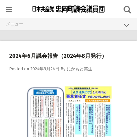
Skip
to
content
メニュー
HOME
議員紹介
2024年6月議会報告（2024年8月発行）
議会活動
Posted on
2024年9月24日
By
にかもと英生
活動報告
資料・発行物
リンク