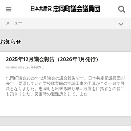
Skip
to
content
メニュー
HOME
お知らせ
議員紹介
議会活動
2025年12月議会報告（2026年1月発行）
Posted on
2026年4月9日
活動報告
忠岡町議会2025年12月議会の議会報告です。日本共産党議員団が
資料・発行物
長年、要望していた学校体育館の空調工事の予算が全会一致で可
決となりました。忠岡町も出来る限り早い設置を目指すとの答弁
リンク
も頂きました。災害時の避難所として、また…